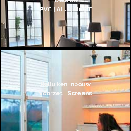
Deuren
PVC | ALU | HOUT
Rolluiken Inbouw
Voorzet | Screens