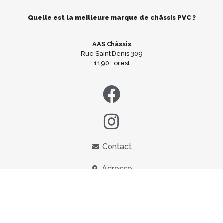
Quelle est la meilleure marque de châssis PVC ?
AAS Châssis
Rue Saint Denis 309
1190 Forest
Contact
Adresse
E-mail:
info@aaschassis.be
Tel:
02/733.82.41
TVA|BTW:
BE0841962473